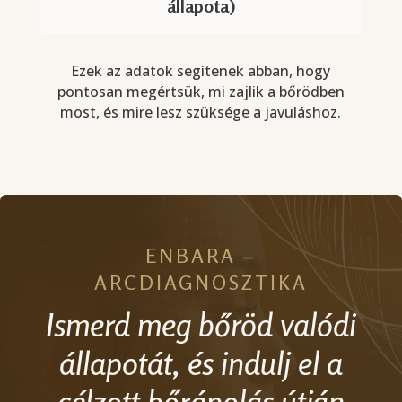
állapota)
Ezek az adatok segítenek abban, hogy
pontosan megértsük, mi zajlik a bőrödben
most, és mire lesz szüksége a javuláshoz.
ENBARA –
ARCDIAGNOSZTIKA
Ismerd meg bőröd valódi
állapotát, és indulj el a
célzott bőrápolás útján