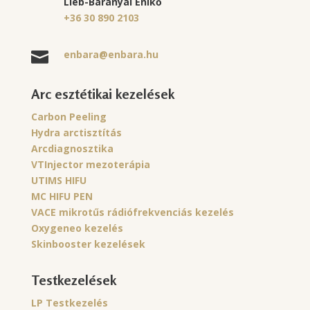
Lieb-Baranyai Enikő
+36 30 890 2103
enbara@enbara.hu

Arc esztétikai kezelések
Carbon Peeling
Hydra arctisztítás
Arcdiagnosztika
VTInjector mezoterápia
UTIMS HIFU
MC HIFU PEN
VACE mikrotűs rádiófrekvenciás kezelés
Oxygeneo kezelés
Skinbooster kezelések
Testkezelések
LP Testkezelés