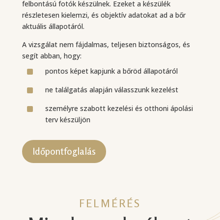
felbontású fotók készülnek. Ezeket a készülék
részletesen kielemzi, és objektív adatokat ad a bőr
aktuális állapotáról.
A vizsgálat nem fájdalmas, teljesen biztonságos, és
segít abban, hogy:
^
pontos képet kapjunk a bőröd állapotáról
^
ne találgatás alapján válasszunk kezelést
^
személyre szabott kezelési és otthoni ápolási
terv készüljön
Időpontfoglalás
FELMÉRÉS