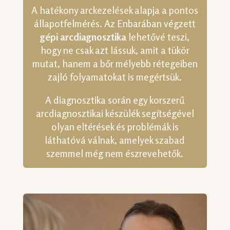
A hatékony arckezelések alapja a pontos
állapotfelmérés. Az Enbarában végzett
gépi arcdiagnosztika
lehetővé teszi,
hogy ne csak azt lássuk, amit a tükör
mutat, hanem a bőr mélyebb rétegeiben
zajló folyamatokat is megértsük.
A diagnosztika során egy korszerű
arcdiagnosztikai készülék segítségével
olyan eltérések és problémák is
láthatóvá válnak, amelyek szabad
szemmel még nem észrevehetők.