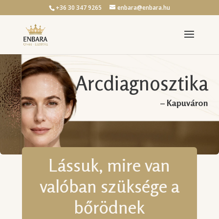
+36 30 347 9265
enbara@enbara.hu
Arcdiagnosztika
– Kapuváron
Lássuk, mire van
valóban szüksége a
bőrödnek