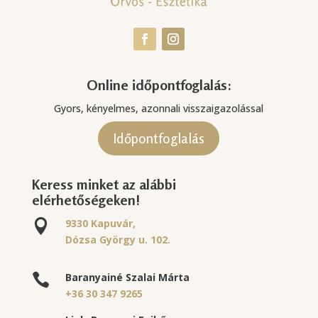
Online időpontfoglalás:
Gyors, kényelmes, azonnali visszaigazolással
Időpontfoglalás
Keress minket az alábbi
elérhetőségeken!
9330 Kapuvár,

Dózsa György u. 102.
Baranyainé Szalai Márta

+36 30 347 9265