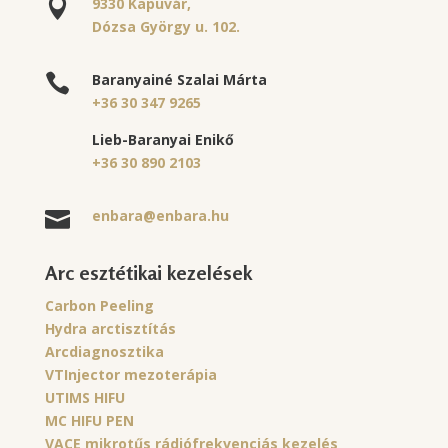
9330 Kapuvár,

Dózsa György u. 102.
Baranyainé Szalai Márta

+36 30 347 9265
Lieb-Baranyai Enikő
+36 30 890 2103
enbara@enbara.hu

Arc esztétikai kezelések
Carbon Peeling
Hydra arctisztítás
Arcdiagnosztika
VTInjector mezoterápia
UTIMS HIFU
MC HIFU PEN
VACE mikrotűs rádiófrekvenciás kezelés