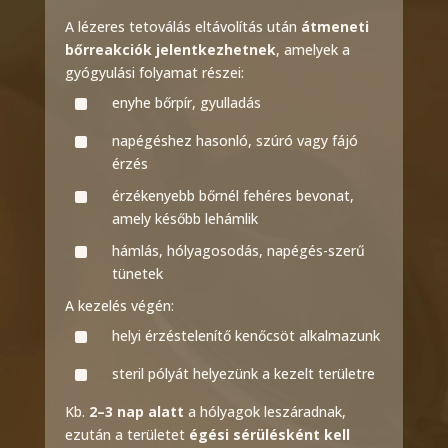
A lézeres tetoválás eltávolítás után
átmeneti
bőrreakciók jelentkezhetnek
, amelyek a
gyógyulási folyamat részei:
^
enyhe bőrpír, gyulladás
^
napégéshez hasonló, szúró vagy fájó
érzés
^
érzékenyebb bőrnél fehéres bevonat,
amely később lehámlik
^
hámlás, hólyagosodás, napégés-szerű
tünetek
A kezelés végén:
^
helyi érzéstelenítő kenőcsöt alkalmazunk
^
steril pólyát helyezünk a kezelt területre
Kb.
2–3 nap alatt
a hólyagok leszáradnak,
ezután a területet
égési sérülésként kell