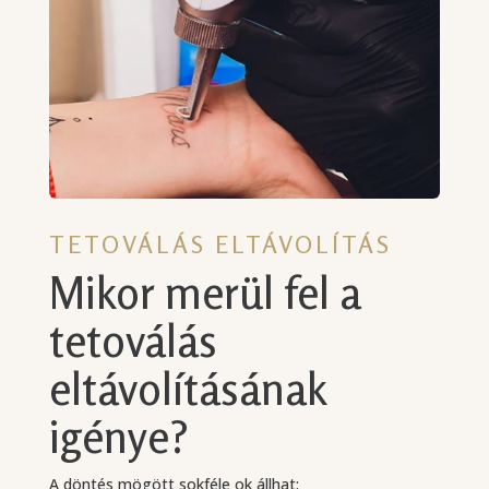
TETOVÁLÁS ELTÁVOLÍTÁS
Mikor merül fel a
tetoválás
eltávolításának
igénye?
A döntés mögött sokféle ok állhat: