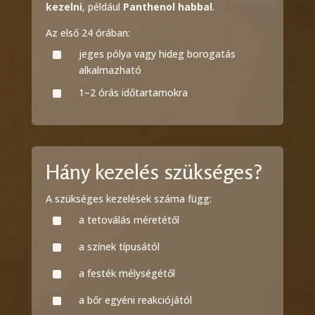
kezelni
, például
Panthenol habbal
.
Az első 24 órában:
^
jeges pólya vagy hideg borogatás
alkalmazható
^
1–2 órás időtartamokra
Hány kezelés szükséges?
A szükséges kezelések száma függ:
^
a tetoválás méretétől
^
a színek típusától
^
a festék mélységétől
^
a bőr egyéni reakciójától