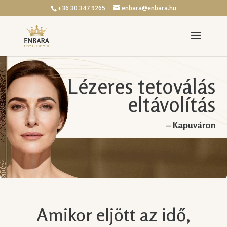
+36 30 347 9265
enbara@enbara.hu
Lézeres tetoválás
eltávolítás
– Kapuváron
Amikor eljött az idő,