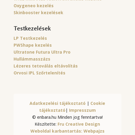
Oxygeneo kezelés
Skinbooster kezelések
Testkezelések
LP Testkezelés
PWShape kezelés
Ultratone Futura Ultra Pro
Hullámmasszázs
Lézeres tetoválás eltávolítás
Orvosi IPL Szőrtelenítés
Adatkezelési tájékoztató
|
Cookie
tájékoztató
|
Impresszum
© enbara.hu Minden jog fenntartva!
Készítette:
Fru Creative Design
Weboldal karbantartás:
Webpajzs