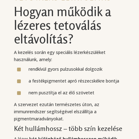
Hogyan működik a
lézeres tetoválás
eltávolítás?
A kezelés során egy speciális lézerkészüléket
használunk, amely:
^
rendkívül gyors pulzusokkal dolgozik
^
a festékpigmentet apró részecskékre bontja
^
nem pusztítja el az élő szövetet
A szervezet ezután természetes úton, az
immunrendszer segítségével elszállítja a
pigmentmaradványokat.
Két hullámhossz – több szín kezelése
A lézer
két különböző hullámhosszon működik
,