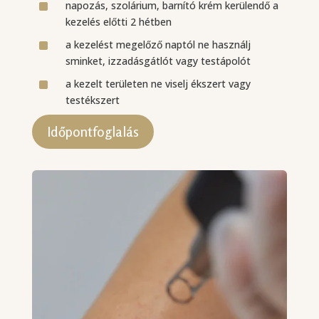
^
napozás, szolárium, barnító krém kerülendő a
kezelés előtti 2 hétben
^
a kezelést megelőző naptól ne használj
sminket, izzadásgátlót vagy testápolót
^
a kezelt területen ne viselj ékszert vagy
testékszert
Időpontfoglalás