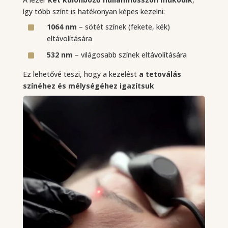
így több színt is hatékonyan képes kezelni:
^
1064 nm
– sötét színek (fekete, kék)
eltávolítására
^
532 nm
– világosabb színek eltávolítására
Ez lehetővé teszi, hogy a kezelést
a tetoválás
színéhez és mélységéhez igazítsuk