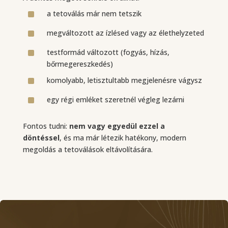
^
a tetoválás már nem tetszik
^
megváltozott az ízlésed vagy az élethelyzeted
^
testformád változott (fogyás, hízás,
bőrmegereszkedés)
^
komolyabb, letisztultabb megjelenésre vágysz
^
egy régi emléket szeretnél végleg lezárni
Fontos tudni:
nem vagy egyedül ezzel a
döntéssel
, és ma már létezik hatékony, modern
megoldás a tetoválások eltávolítására.