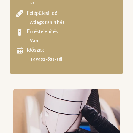
**
Felépülési idő
Átlagosan 4 hét
Érzéstelenítés
Van
Időszak
Tavasz-ősz-tél