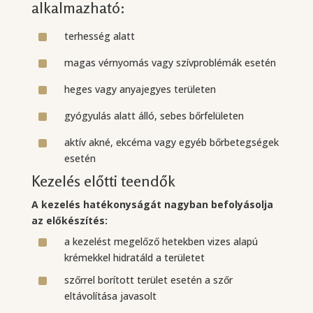
alkalmazható:
^
terhesség alatt
^
magas vérnyomás vagy szívproblémák esetén
^
heges vagy anyajegyes területen
^
gyógyulás alatt álló, sebes bőrfelületen
^
aktív akné, ekcéma vagy egyéb bőrbetegségek
esetén
Kezelés előtti teendők
A kezelés hatékonyságát nagyban befolyásolja
az előkészítés:
^
a kezelést megelőző hetekben vizes alapú
krémekkel hidratáld a területet
^
szőrrel borított terület esetén a szőr
eltávolítása javasolt