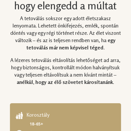
hogy elengedd a múltat
A tetoválás sokszor egy adott életszakasz
lenyomata. Lehetett önkifejezés, emlék, spontán
döntés vagy egy régi történet része. Az élet viszont
változik – és az is teljesen rendben van, ha
egy
tetoválás már nem képvisel téged
.
A lézeres tetoválás eltávolítás lehetőséget ad arra,
hogy biztonságos, kontrollált módon halványítsuk
vagy teljesen eltávolítsuk a nem kívánt mintát –
anélkül, hogy az élő szövetet károsítanánk
.
Korosztály
18-65+