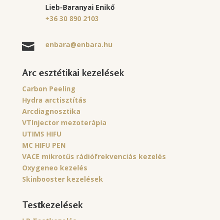
Lieb-Baranyai Enikő
+36 30 890 2103
enbara@enbara.hu

Arc esztétikai kezelések
Carbon Peeling
Hydra arctisztítás
Arcdiagnosztika
VTInjector mezoterápia
UTIMS HIFU
MC HIFU PEN
VACE mikrotűs rádiófrekvenciás kezelés
Oxygeneo kezelés
Skinbooster kezelések
Testkezelések