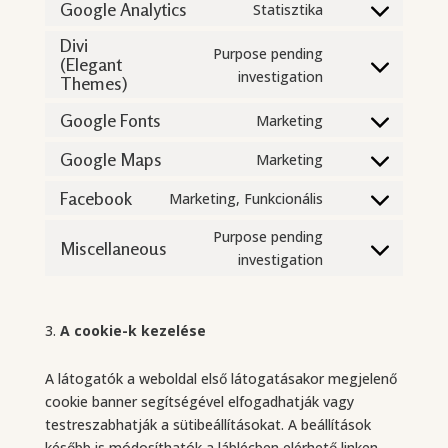
google-
to
Google Analytics
Statisztika
Consent
adsense
service
to
Divi
pixelyoursite
Purpose pending
(Elegant
service
Consent
investigation
Themes)
google-
to
analytics
Google Fonts
Marketing
service
Consent
divi-
to
Google Maps
Marketing
(elegant-
Consent
service
themes)
to
Facebook
Marketing, Funkcionális
google-
Consent
service
fonts
to
Purpose pending
google-
Miscellaneous
service
Consent
investigation
maps
facebook
to
service
miscellaneous
A cookie-k kezelése
A látogatók a weboldal első látogatásakor megjelenő
cookie banner segítségével elfogadhatják vagy
testreszabhatják a sütibeállításokat. A beállítások
később is módosíthatók a láblécben elérhető linken