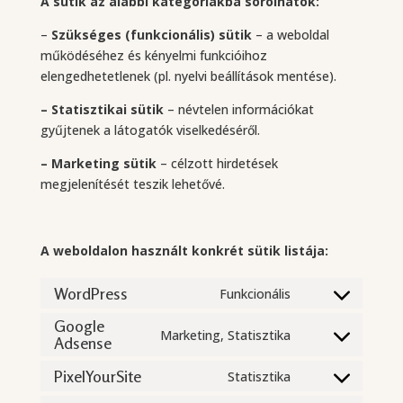
A sütik az alábbi kategóriákba sorolhatók:
–
Szükséges (funkcionális) sütik
– a weboldal
működéséhez és kényelmi funkcióihoz
elengedhetetlenek (pl. nyelvi beállítások mentése).
– Statisztikai sütik
– névtelen információkat
gyűjtenek a látogatók viselkedéséről.
– Marketing sütik
– célzott hirdetések
megjelenítését teszik lehetővé.
A weboldalon használt konkrét sütik listája:
WordPress
Funkcionális
Consent
to
Google
Marketing, Statisztika
Adsense
service
Consent
wordpress
to
PixelYourSite
Statisztika
service
Consent