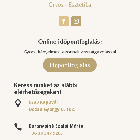
Online időpontfoglalás:
Gyors, kényelmes, azonnali visszaigazolással
Időpontfoglalás
Keress minket az alábbi
elérhetőségeken!
9330 Kapuvár,

Dózsa György u. 102.
Baranyainé Szalai Márta

+36 30 347 9265