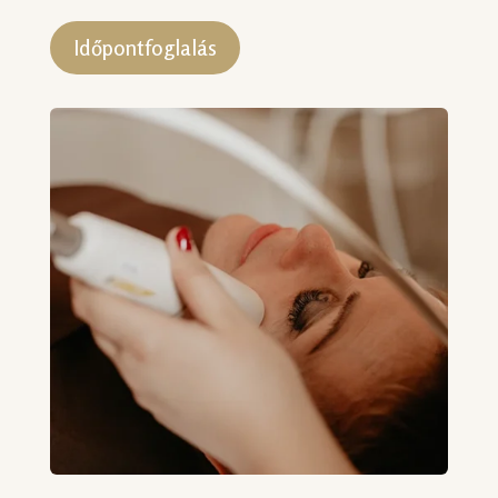
Időpontfoglalás