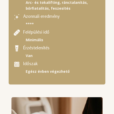
Arc- és tokalifting, ránctalanítás,
bőrfiatalítás, feszesítés
Azonnali eredmény
****
Felépülési idő
Minimális
Érzéstelenítés
Van
Időszak
Egész évben végezhető