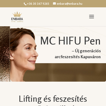
+36 30 347 9265
enbara@enbara.hu
MC HIFU Pen
– Új generációs
arcfeszesítés Kapuváron
Lifting és feszesítés