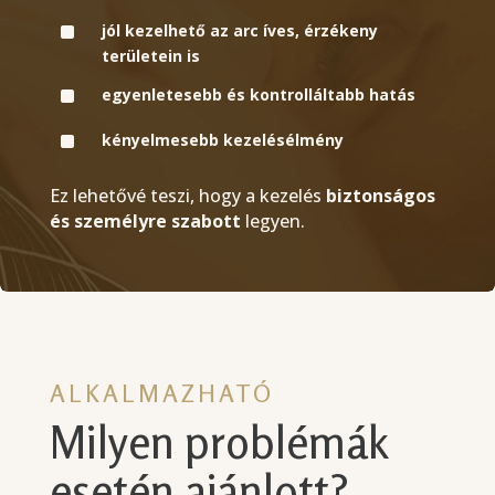
^
jól kezelhető az arc íves, érzékeny
területein is
^
egyenletesebb és kontrolláltabb hatás
^
kényelmesebb kezelésélmény
Ez lehetővé teszi, hogy a kezelés
biztonságos
és személyre szabott
legyen.
ALKALMAZHATÓ
Milyen problémák
esetén ajánlott?