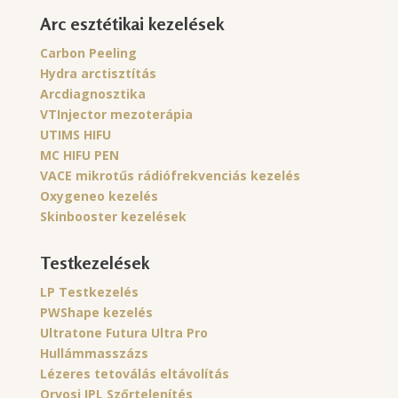
Arc esztétikai kezelések
Carbon Peeling
Hydra arctisztítás
Arcdiagnosztika
VTInjector mezoterápia
UTIMS HIFU
MC HIFU PEN
VACE mikrotűs rádiófrekvenciás kezelés
Oxygeneo kezelés
Skinbooster kezelések
Testkezelések
LP Testkezelés
PWShape kezelés
Ultratone Futura Ultra Pro
Hullámmasszázs
Lézeres tetoválás eltávolítás
Orvosi IPL Szőrtelenítés