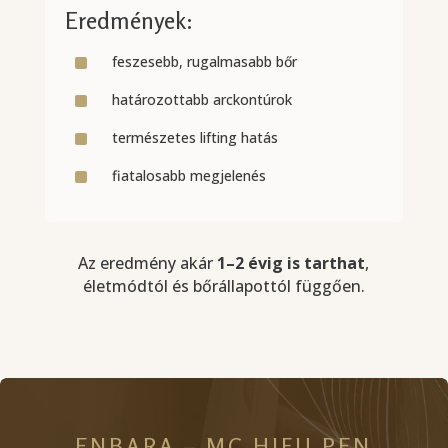
Eredmények:
^
feszesebb, rugalmasabb bőr
^
határozottabb arckontúrok
^
természetes lifting hatás
^
fiatalosabb megjelenés
Az eredmény akár
1–2 évig is tarthat
,
életmódtól és bőrállapottól függően.
ENBARA – MC HIFU PEN