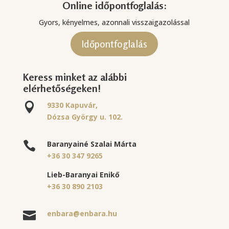
Online időpontfoglalás:
Gyors, kényelmes, azonnali visszaigazolással
Időpontfoglalás
Keress minket az alábbi
elérhetőségeken!
9330 Kapuvár,

Dózsa György u. 102.
Baranyainé Szalai Márta

+36 30 347 9265
Lieb-Baranyai Enikő
+36 30 890 2103
enbara@enbara.hu
