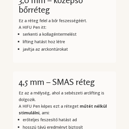
3,0 mm – középső
bőrréteg
Ez a réteg felel a bőr feszességéért.
A HIFU Pen itt:
serkenti a kollagéntermelést
lifting hatást hoz létre
javítja az arckontúrokat
4,5 mm – SMAS réteg
Ez az a mélység, ahol a sebészeti arclifting is
dolgozik.
A HIFU Pen képes ezt a réteget
műtét nélkül
stimulálni
, ami:
erőteljes feszesítő hatást ad
hosszú távú eredményt biztosít