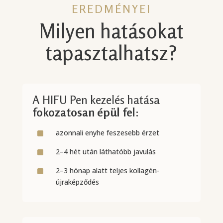
EREDMÉNYEI
Milyen hatásokat
tapasztalhatsz?
A HIFU Pen kezelés hatása
fokozatosan épül fel
:
^
azonnali enyhe feszesebb érzet
^
2–4 hét után láthatóbb javulás
^
2–3 hónap alatt teljes kollagén-
újraképződés