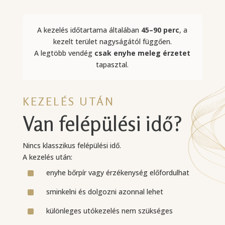
A kezelés időtartama általában
45–90 perc
, a
kezelt terület nagyságától függően.
A legtöbb vendég
csak enyhe meleg érzetet
tapasztal.
KEZELÉS UTÁN
Van felépülési idő?
Nincs klasszikus felépülési idő.
A kezelés után:
^
enyhe bőrpír vagy érzékenység előfordulhat
^
sminkelni és dolgozni azonnal lehet
^
különleges utókezelés nem szükséges