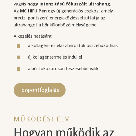
vagyis
nagy intenzitású fókuszált ultrahang
.
Az
MC
HIFU Pen
egy új generációs eszköz, amely
precíz, pontszerű energiaközléssel juttatja az
ultrahangot a bőr különböző mélységeibe.
A kezelés hatására:
^
a kollagén- és elasztinrostok összehúzódnak
^
új kollagéntermelés indul el
^
a bőr fokozatosan feszesebbé válik
Időpontfoglalás
MŰKÖDÉSI ELV
Hogyan működik az