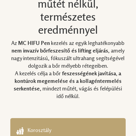
műtét nélkül,
természetes
eredménnyel
Az
MC
HIFU Pen
kezelés az egyik leghatékonyabb
nem invazív bőrfeszesítő és lifting eljárás
, amely
nagy intenzitású, fókuszált ultrahang segítségével
dolgozik a bőr mélyebb rétegeiben.
A kezelés célja a bőr
feszességének javítása, a
kontúrok megemelése és a kollagéntermelés
serkentése
, mindezt műtét, vágás és felépülési
idő nélkül.
Korosztály