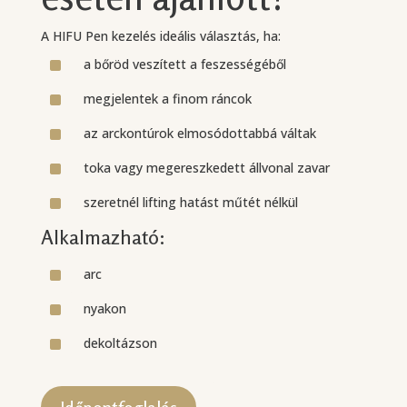
A HIFU Pen kezelés ideális választás, ha:
^
a bőröd veszített a feszességéből
^
megjelentek a finom ráncok
^
az arckontúrok elmosódottabbá váltak
^
toka vagy megereszkedett állvonal zavar
^
szeretnél lifting hatást műtét nélkül
Alkalmazható:
^
arc
^
nyakon
^
dekoltázson