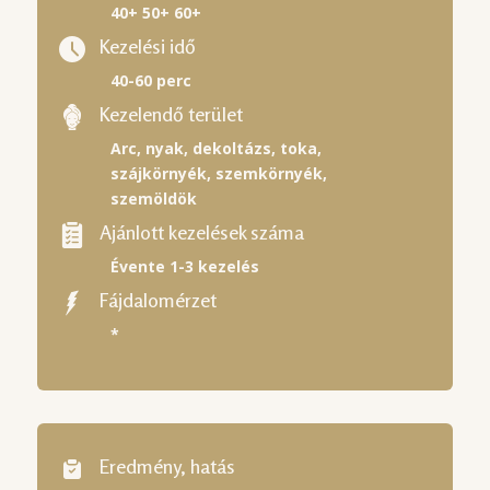
40+ 50+ 60+
Kezelési idő
40-60 perc
Kezelendő terület
Arc, nyak, dekoltázs, toka,
szájkörnyék, szemkörnyék,
szemöldök
Ajánlott kezelések száma
Évente 1-3 kezelés
Fájdalomérzet
*
Eredmény, hatás