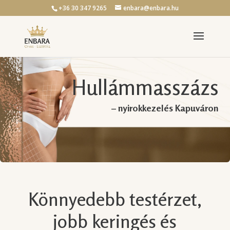
+36 30 347 9265
enbara@enbara.hu
Hullámmasszázs
– nyirokkezelés Kapuváron
Könnyedebb testérzet,
jobb keringés és