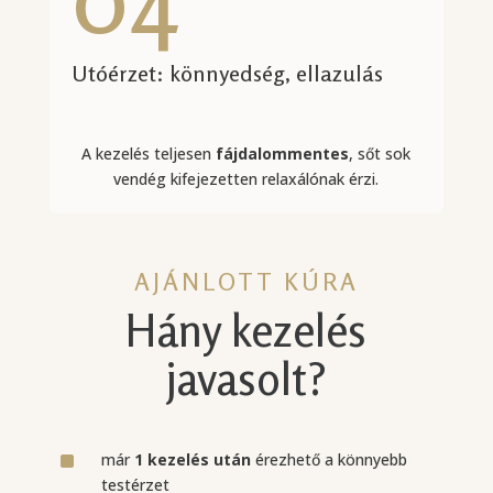
Utóérzet: könnyedség, ellazulás
A kezelés teljesen
fájdalommentes
, sőt sok
vendég kifejezetten relaxálónak érzi.
AJÁNLOTT KÚRA
Hány kezelés
javasolt?
^
már
1 kezelés után
érezhető a könnyebb
testérzet