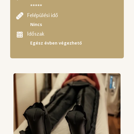
*****
Felépülési idő
Nincs
Időszak
Egész évben végezhető