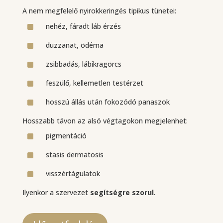
A nem megfelelő nyirokkeringés tipikus tünetei:
^
nehéz, fáradt láb érzés
^
duzzanat, ödéma
^
zsibbadás, lábikragörcs
^
feszülő, kellemetlen testérzet
^
hosszú állás után fokozódó panaszok
Hosszabb távon az alsó végtagokon megjelenhet:
^
pigmentáció
^
stasis dermatosis
^
visszértágulatok
Ilyenkor a szervezet
segítségre szorul
.