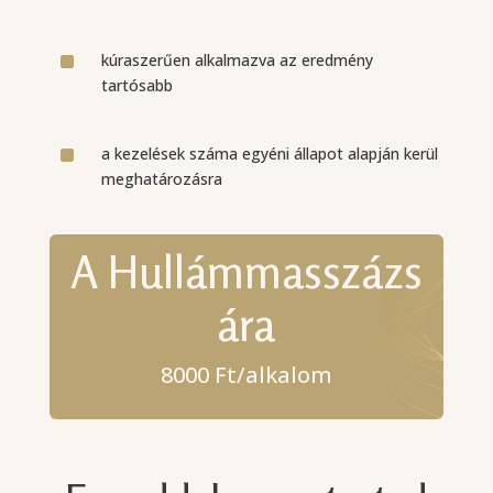
^
kúraszerűen alkalmazva az eredmény
tartósabb
^
a kezelések száma egyéni állapot alapján kerül
meghatározásra
A Hullámmasszázs
ára
8000 Ft/alkalom