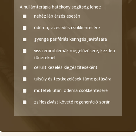
A hullámterápia hatékony segítség lehet:
^
nehéz láb érzés esetén
^
ödéma, vizesedés csökkentésére
^
gyenge perifériás keringés javítására
^
visszérproblémák megelőzésére, kezdeti
tüneteknél
^
cellulit kezelés kiegészítéseként
^
túlsúly és testkezelések támogatására
^
műtétek utáni ödéma csökkentésére
^
zsírleszívást követő regeneráció során