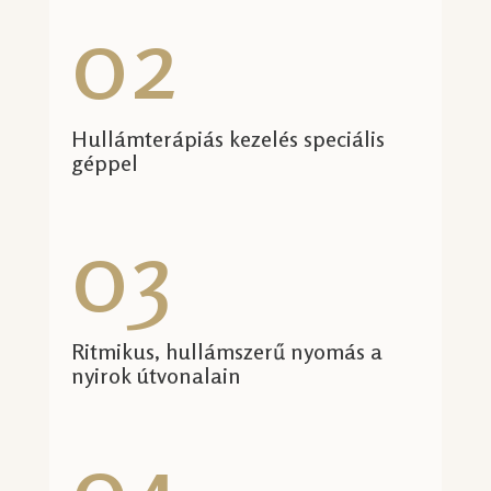
02
Hullámterápiás kezelés speciális
géppel
03
Ritmikus, hullámszerű nyomás a
nyirok útvonalain
04