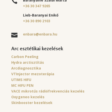
Baranyainé Szalai Márta

+36 30 347 9265
Lieb-Baranyai Enikő
+36 30 890 2103
enbara@enbara.hu

Arc esztétikai kezelések
Carbon Peeling
Hydra arctisztítás
Arcdiagnosztika
VTInjector mezoterápia
UTIMS HIFU
MC HIFU PEN
VACE mikrotűs rádiófrekvenciás kezelés
Oxygeneo kezelés
Skinbooster kezelések