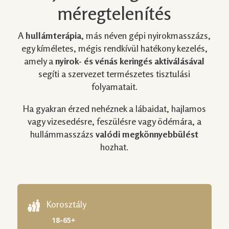
méregtelenítés
A
hullámterápia
, más néven gépi nyirokmasszázs,
egy kíméletes, mégis rendkívül hatékony kezelés,
amely a
nyirok- és vénás keringés aktiválásával
segíti a szervezet természetes tisztulási
folyamatait.
Ha gyakran érzed nehéznek a lábaidat, hajlamos
vagy vizesedésre, feszülésre vagy ödémára, a
hullámmasszázs
valódi megkönnyebbülést
hozhat.
Korosztály
18-65+