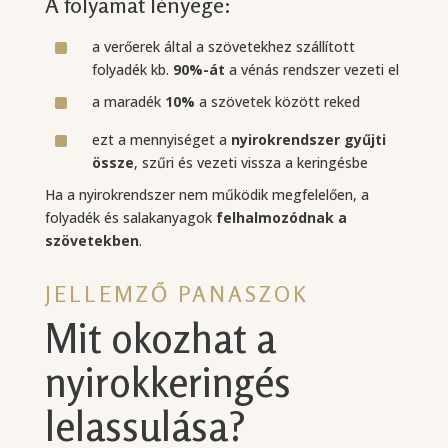
A folyamat lényege:
^
a verőerek által a szövetekhez szállított
folyadék kb.
90%-át
a vénás rendszer vezeti el
^
a maradék
10%
a szövetek között reked
^
ezt a mennyiséget a
nyirokrendszer gyűjti
össze
, szűri és vezeti vissza a keringésbe
Ha a nyirokrendszer nem működik megfelelően, a
folyadék és salakanyagok
felhalmozódnak a
szövetekben
.
JELLEMZŐ PANASZOK
Mit okozhat a
nyirokkeringés
lelassulása?