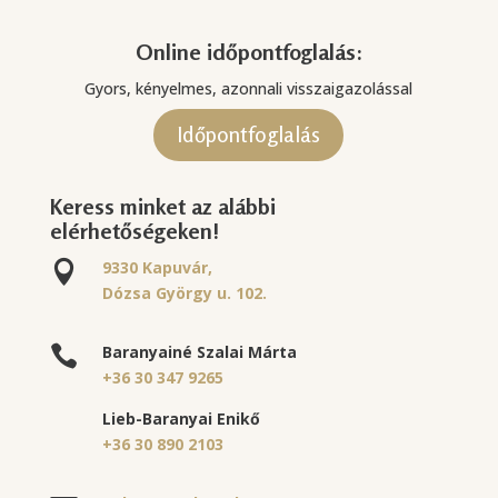
Online időpontfoglalás:
Gyors, kényelmes, azonnali visszaigazolással
Időpontfoglalás
Keress minket az alábbi
elérhetőségeken!
9330 Kapuvár,

Dózsa György u. 102.
Baranyainé Szalai Márta

+36 30 347 9265
Lieb-Baranyai Enikő
+36 30 890 2103