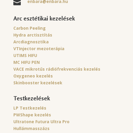
enbara@enbara.hu

Arc esztétikai kezelések
Carbon Peeling
Hydra arctisztítás
Arcdiagnosztika
VTInjector mezoterápia
UTIMS HIFU
MC HIFU PEN
VACE mikrotűs rádiófrekvenciás kezelés
Oxygeneo kezelés
Skinbooster kezelések
Testkezelések
LP Testkezelés
PWShape kezelés
Ultratone Futura Ultra Pro
Hullámmasszázs