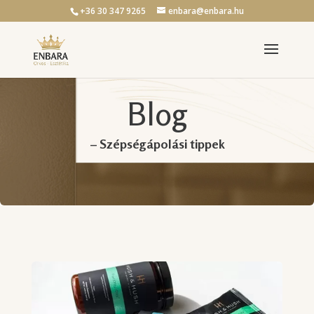
+36 30 347 9265
enbara@enbara.hu
Blog
– Szépségápolási tippek