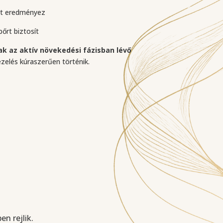
st eredményez
őrt biztosít
ak az aktív növekedési fázisban lévő
ezelés kúraszerűen történik.
n rejlik.