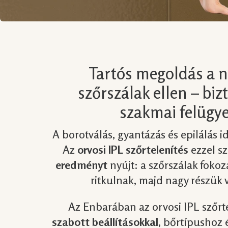
Tartós megoldás a 
szőrszálak ellen – bi
szakmai felügye
A borotválás, gyantázás és epilálás 
Az
orvosi IPL szőrtelenítés
ezzel 
eredményt
nyújt: a szőrszálak foko
ritkulnak, majd nagy részük v
Az Enbarában az orvosi IPL szőrt
szabott beállításokkal
, bőrtípushoz 