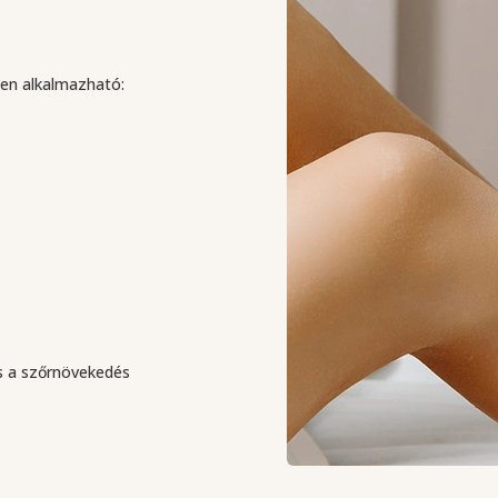
ten alkalmazható:
és a szőrnövekedés