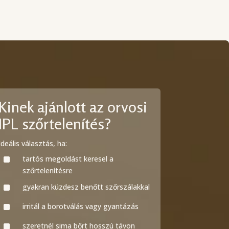
Kinek ajánlott az orvosi
IPL szőrtelenítés?
Ideális választás, ha:
^
tartós megoldást keresel a
szőrtelenítésre
^
gyakran küzdesz benőtt szőrszálakkal
^
irritál a borotválás vagy gyantázás
^
szeretnél sima bőrt hosszú távon