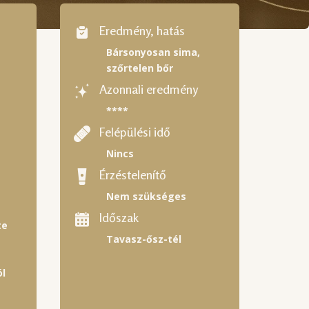
Eredmény, hatás
Bársonyosan sima,
szőrtelen bőr
Azonnali eredmény
****
Felépülési idő
Nincs
Érzéstelenítő
Nem szükséges
Időszak
te
Tavasz-ősz-tél
l