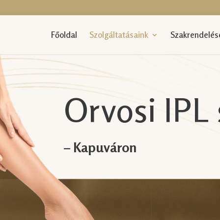
Főoldal
Szolgáltatásaink
Szakrendelés
Orvosi IPL 
– Kapuváron