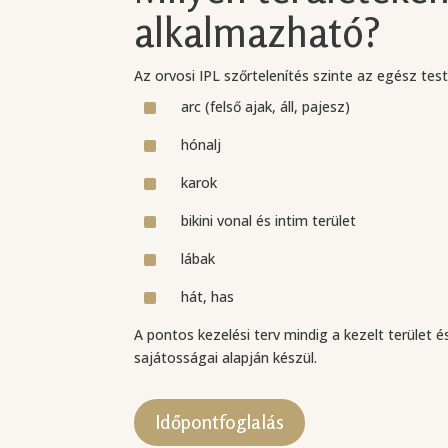
alkalmazható?
Az orvosi IPL szőrtelenítés szinte az egész tes
^
arc (felső ajak, áll, pajesz)
^
hónalj
^
karok
^
bikini vonal és intim terület
^
lábak
^
hát, has
A pontos kezelési terv mindig a kezelt terület 
sajátosságai alapján készül.
Időpontfoglalás