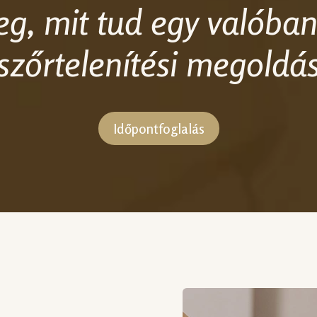
g, mit tud egy valóba
szőrtelenítési megoldá
Időpontfoglalás
n