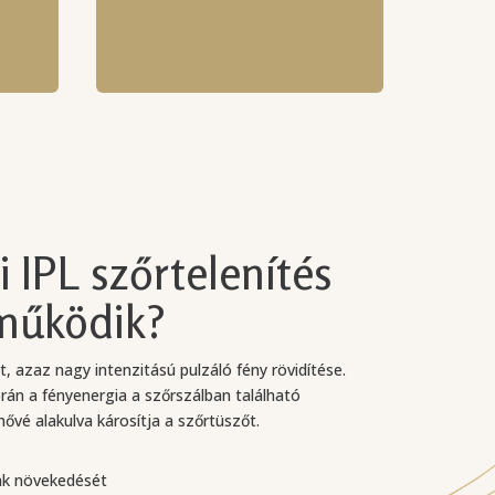
i IPL szőrtelenítés
működik?
t, azaz nagy intenzitású pulzáló fény rövidítése.
orán a fényenergia a szőrszálban található
hővé alakulva károsítja a szőrtüszőt.
lak növekedését