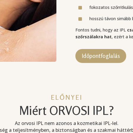
^
fokozatos szőrritkulá
^
hosszú távon simább b
Fontos tudni, hogy az IPL
cs
szőrszálakra hat
, ezért a k
Időpontfoglalás
ELŐNYEI
Miért ORVOSI IPL?
Az orvosi IPL nem azonos a kozmetikai IPL-lel.
ség a teljesítményben, a biztonságban és a szakmai háttérbe