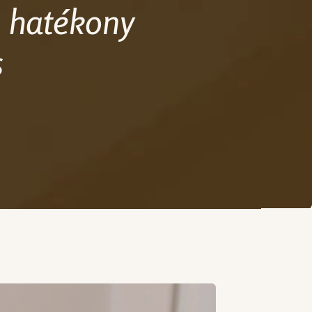
n hatékony
s