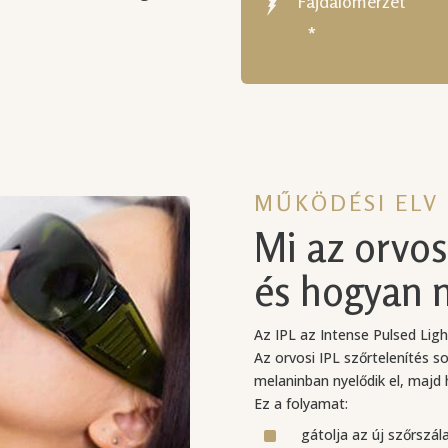
Fájdalomérzet
*
MŰKÖDÉSI ELV
Mi az orvos
és hogyan 
Az IPL az Intense Pulsed Ligh
Az orvosi IPL szőrtelenítés s
melaninban nyelődik el, majd 
Ez a folyamat:
^
gátolja az új szőrszá