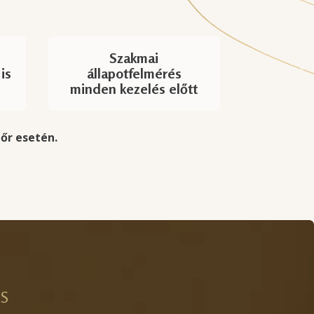
Szakmai
is
állapotfelmérés
minden kezelés előtt
bőr esetén.
ÉS