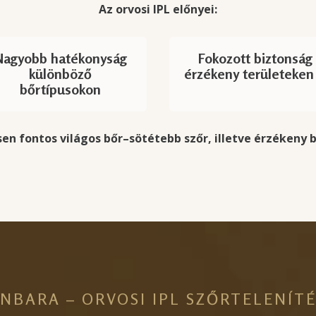
Az orvosi IPL előnyei:
Nagyobb hatékonyság
Fokozott biztonság
különböző
érzékeny területeken 
bőrtípusokon
en fontos világos bőr–sötétebb szőr, illetve érzékeny 
NBARA – ORVOSI IPL SZŐRTELENÍT