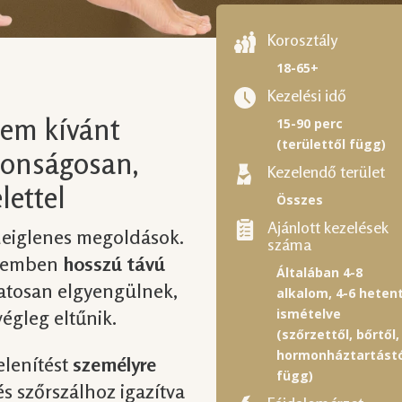
Korosztály
18-65+
Kezelési idő
nem kívánt
15-90 perc
(területtől függ)
ztonságosan,
Kezelendő terület
lettel
Összes
Ajánlott kezelések
ideiglenes megoldások.
száma
szemben
hosszú távú
Általában 4-8
zatosan elgyengülnek,
alkalom, 4-6 heten
ismételve
égleg eltűnik.
(szőrzettől, bőrtől,
hormonháztartástó
elenítést
személyre
függ)
és szőrszálhoz igazítva