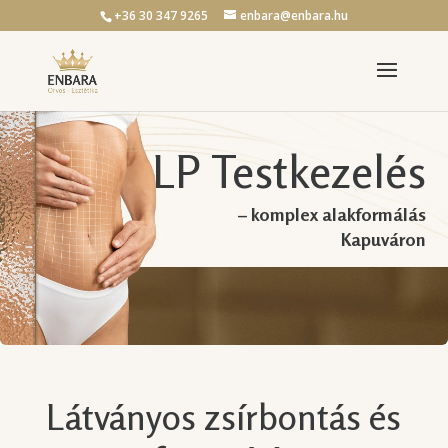
+36 30 347 9265
enbara@enbara.hu
LP Testkezelés
– komplex alakformálás
Kapuváron
Látványos zsírbontás és