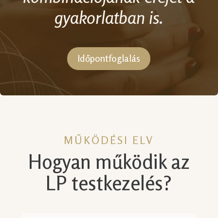
gyakorlatban is.
Időpontfoglalás
MŰKÖDÉSI ELV
Hogyan működik az
LP testkezelés?