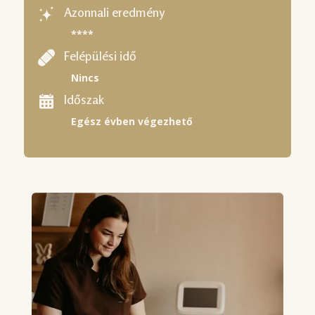
Azonnali eredmény
****
Felépülési idő
Nincs
Időszak
Egész évben végezhető