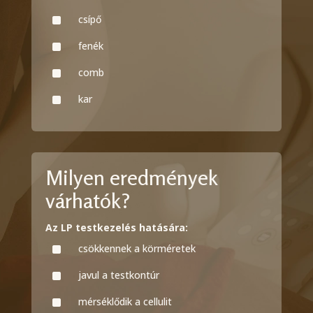
^
csípő
^
fenék
^
comb
^
kar
Milyen eredmények
várhatók?
Az LP testkezelés hatására:
^
csökkennek a körméretek
^
javul a testkontúr
^
mérséklődik a cellulit