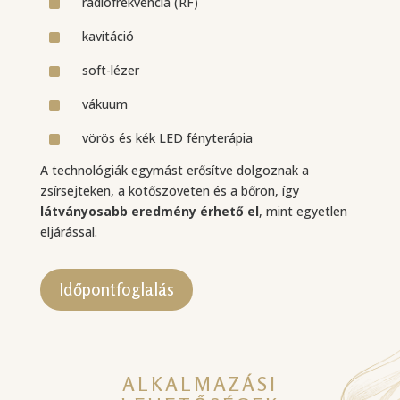
^
rádiófrekvencia (RF)
^
kavitáció
^
soft-lézer
^
vákuum
^
vörös és kék LED fényterápia
A technológiák egymást erősítve dolgoznak a
zsírsejteken, a kötőszöveten és a bőrön, így
látványosabb eredmény érhető el
, mint egyetlen
eljárással.
Időpontfoglalás
ALKALMAZÁSI