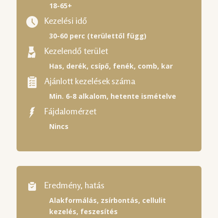
18-65+
Kezelési idő
30-60 perc (területtől függ)
Kezelendő terület
Has, derék, csípő, fenék, comb, kar
Ajánlott kezelések száma
Min. 6-8 alkalom, hetente ismételve
Fájdalomérzet
Nincs
Eredmény, hatás
Alakformálás, zsírbontás, cellulit
kezelés, feszesítés