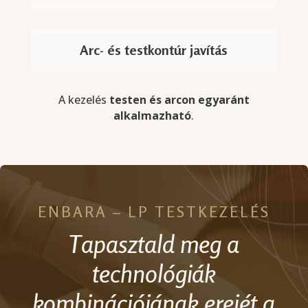
Arc- és testkontúr javítás
A kezelés
testen és arcon egyaránt
alkalmazható
.
ENBARA – LP TESTKEZELÉS
Tapasztald meg a
technológiák
kombinációjának erejét a