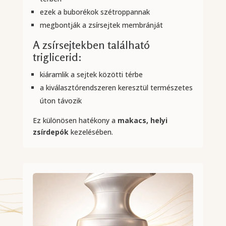
ezek a buborékok szétroppannak
megbontják a zsírsejtek membránját
A zsírsejtekben található
triglicerid:
kiáramlik a sejtek közötti térbe
a kiválasztórendszeren keresztül természetes
úton távozik
Ez különösen hatékony a
makacs, helyi
zsírdepók
kezelésében.