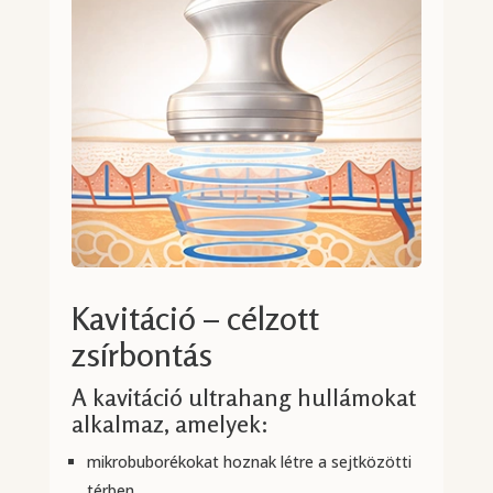
Kavitáció – célzott
zsírbontás
A kavitáció ultrahang hullámokat
alkalmaz, amelyek:
mikrobuborékokat hoznak létre a sejtközötti
térben