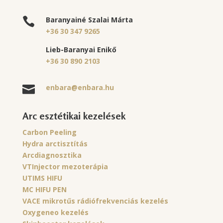
Baranyainé Szalai Márta

+36 30 347 9265
Lieb-Baranyai Enikő
+36 30 890 2103
enbara@enbara.hu

Arc esztétikai kezelések
Carbon Peeling
Hydra arctisztítás
Arcdiagnosztika
VTInjector mezoterápia
UTIMS HIFU
MC HIFU PEN
VACE mikrotűs rádiófrekvenciás kezelés
Oxygeneo kezelés