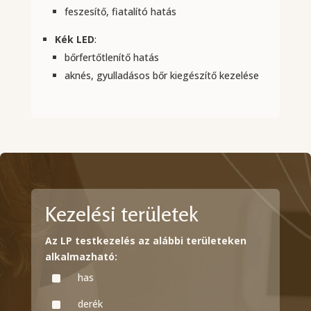
feszesítő, fiatalító hatás
Kék LED
:
bőrfertőtlenítő hatás
aknés, gyulladásos bőr kiegészítő kezelése
Kezelési területek
Az LP testkezelés az alábbi területeken
alkalmazható:
^
has
^
derék