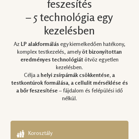
feszesítés
– 5 technológia egy
kezelésben
Az
LP alakformálás
egy kiemelkedően hatékony,
komplex testkezelés, amely
öt bizonyítottan
eredményes technológiát
ötvöz egyetlen
kezelésben.
Célja a
helyi zsírpárnák csökkentése, a
testkontúrok formálása, a cellulit mérséklése és
a bőr feszesítése
– fájdalom és felépülési idő
nélkül.
Korosztály