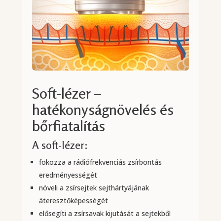
Soft-lézer –
hatékonyságnövelés és
bőrfiatalítás
A soft-lézer:
fokozza a rádiófrekvenciás zsírbontás
eredményességét
növeli a zsírsejtek sejthártyájának
áteresztőképességét
elősegíti a zsírsavak kijutását a sejtekből